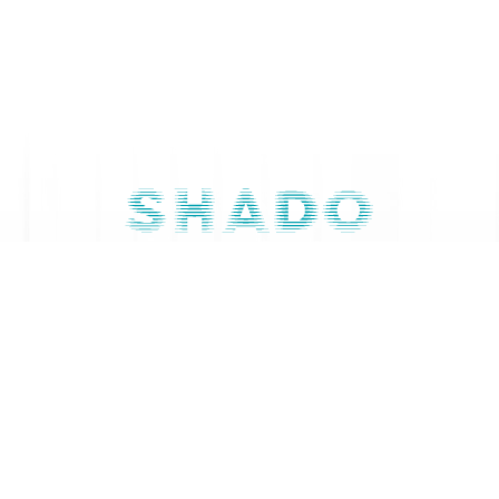
Contactaţi-ne
079 668 844
Cerere pentru măsurare